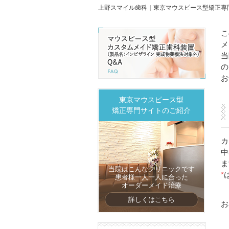
上野スマイル歯科｜東京マウスピース型矯正専
こ
メ
当
の
お
東京マウスピース型
矯正専門サイトのご紹介
カ
中
ま
当院はこんなクリニックです
*
患者様一人一人に合った
オーダーメイド治療
詳しくはこちら
お