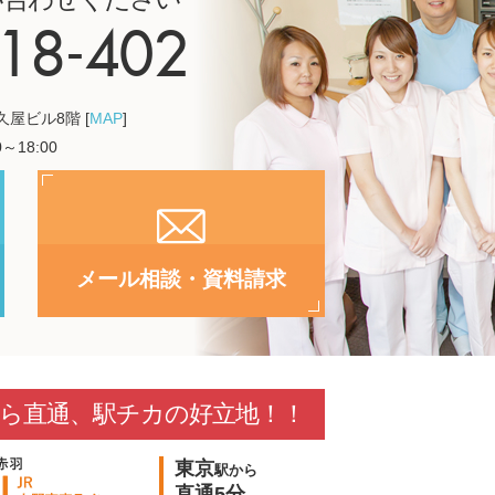
18-402
喜久屋ビル8階 [
MAP
]
～18:00
メール相談・資料請求
ら直通、駅チカの好立地！！
東京
駅から
直通5分