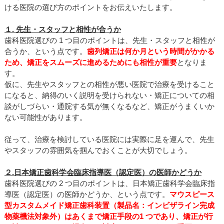
ける医院の選び方のポイントをお伝えいたします。
１. 先生・スタッフと相性が合うか
歯科医院選びの 1 つ目のポイントは、先生・スタッフと相性が
合うか、という点です。
歯列矯正は何か月という時間がかかる
ため、矯正をスムーズに進めるためにも相性が重要
となりま
す。
仮に、先生やスタッフとの相性が悪い医院で治療を受けること
になると、納得のいく説明を受けられない・矯正についての相
談がしづらい・通院する気が無くなるなど、矯正がうまくいか
ない可能性があります。
従って、治療を検討している医院には実際に足を運んで、先生
やスタッフの雰囲気を掴んでおくことが大切でしょう。
２.日本矯正歯科学会臨床指導医（認定医）の医師かどうか
歯科医院選びの 2 つ目のポイントは、日本矯正歯科学会臨床指
導医（認定医）の医師かどうか、という点です。
マウスピース
型カスタムメイド矯正歯科装置（製品名：インビザライン完成
物薬機法対象外）
はあくまで矯正手段の1 つであり、矯正が行