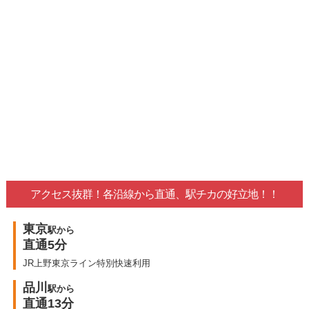
アクセス抜群！各沿線から直通、駅チカの好立地！！
東京
駅から
直通5分
JR上野東京ライン特別快速利用
品川
駅から
直通13分