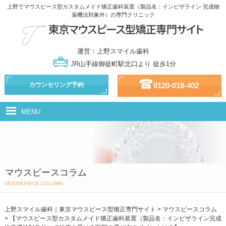
上野でマウスピース型カスタムメイド矯正歯科装置（製品名：インビザライン 完成物
薬機法対象外）の専門クリニック
運営：上野スマイル歯科
JR山手線御徒町駅北口より 徒歩1分
カウンセリング予約
0120-018-402
MENU
マウスピース型カスタムメイド矯正歯科装置（製品名：インビザライン
完成物薬機法対象外）とは
治療の流れ
マウスピースコラム
治療の種類
MOUSEPIECE COLUMN
ドクター・スタッフ紹介
上野スマイル歯科｜東京マウスピース型矯正専門サイト
>
マウスピースコラム
>
【マウスピース型カスタムメイド矯正歯科装置（製品名：インビザライン完成
治療費用