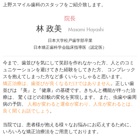
上野スマイル歯科のスタッフをご紹介致します。
医院紹介・アクセス
院長
林 政美
Masami Hayashi
日本大学松戸歯学部卒業
日本矯正歯科学会臨床指導医（認定医）
今まで、歯並びを気にして笑顔を作れなかった方、人とのコミ
ュニケーションを避けてきた経験をしてきた方、 コンプレック
スを抱えてしまった方など多くいらっしゃると思います。
矯正治療は、歯並びが良くなるだけではありません
。正しい歯
並びは 『美』と『健康』の基礎です。きちんと機能が伴った治
療は、 驚くほどの顔貌の変化を実現します。 また、虫歯や歯周
病の予防、
人相が変わると運命が変わり、人生が変わるとは、
良く聞くお話でしょう
。
当院では、患者様が抱える様々なお悩みにお応えするために、
いろいろな矯正治療法をご用意しております。