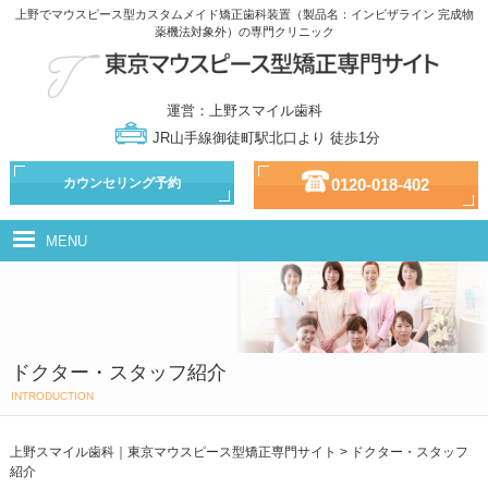
上野でマウスピース型カスタムメイド矯正歯科装置（製品名：インビザライン 完成物
薬機法対象外）の専門クリニック
運営：上野スマイル歯科
JR山手線御徒町駅北口より 徒歩1分
カウンセリング予約
0120-018-402
MENU
マウスピース型カスタムメイド矯正歯科装置（製品名：インビザライン
完成物薬機法対象外）とは
治療の流れ
ドクター・スタッフ紹介
治療の種類
INTRODUCTION
ドクター・スタッフ紹介
上野スマイル歯科｜東京マウスピース型矯正専門サイト
>
ドクター・スタッフ
紹介
治療費用