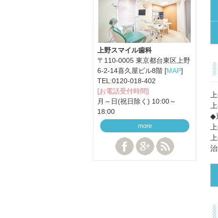
上野スマイル歯科
〒110-0005 東京都台東区上野
6-2-14喜久屋ビル8階 [
MAP
]
TEL:
0120-018-402
[お電話受付時間]
上
月～日(祝日除く) 10:00～
上
18:00
◆
more
上
上
治