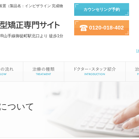
装置（製品名：インビザライン 完成物
カウンセリング予約
0120-018-402
JR山手線御徒町駅北口より 徒歩1分
について