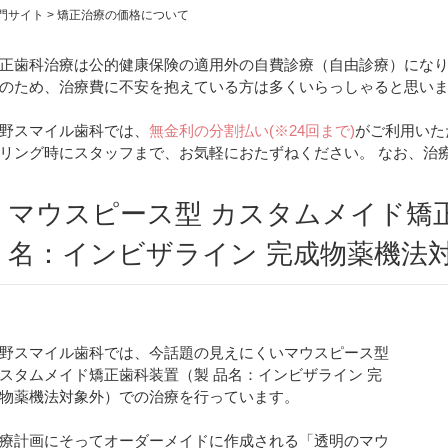
門サイト
>
矯正治療の価格について
正歯科治療は公的健康保険の適用外の自費診療（自由診療）にな
のため、治療費に不安を抱えている方は多くいらっしゃると思い
野スマイル歯科では、
無金利の分割払い(※24回まで)
がご利用いた
リング時にスタッフまで、お気軽におたずねください。 なお、治
マウスピース型 カスタムメイド矯
名：インビザライン 完成物薬機法
野スマイル歯科では、今話題の見えにくいマウスピース型
スタムメイド矯正歯科装置（製 品名：インビザライン 完
物薬機法対象外）での治療を行っています。
療計画にそってオーダーメイドに作成される「透明のマウ