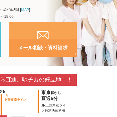
喜久屋ビル8階 [
MAP
]
～18:00
メール相談・資料請求
ら直通、駅チカの好立地！！
東京
駅から
直通5分
JR上野東京ライ
ン特別快速利用