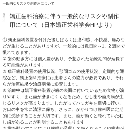
一般的なリスクや副作用について
医院紹介・アクセス
矯正歯科治療に伴う一般的なリスクや副作
用について（日本矯正歯科学会HPより）
① 矯正歯科装置を付けた後しばらくは違和感、不快感、痛みな
どが生じることがありますが、一般的には数日間～1、2 週間で
慣れてきます。
② 歯の動き方には個人差があり、予想された治療期間が延長す
る可能性があります。
③ 矯正歯科装置の使用状況、顎間ゴムの使用状況、定期的な通
院など、矯正歯科治療には患者さんの協力が必要であり、それ
らが治療結果や治療期間に影響します。
④ 治療中は矯正歯科装置が歯の表面に付いているため食物が溜
りやすく、また歯が磨きにくくなるため、むし歯や歯周病が生
じるリスクが高まります。したがってハミガキを適切に行い、
お口の中を常に清潔に保ち、さらに、かかりつけ歯科医に定期
的に受診することが大切です。また、歯が動くと隠れていたむ
し歯があることが判明することもあります
⑤ 歯を動かすことにより歯根が吸収して短くなることや歯肉が