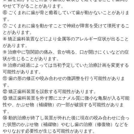
やせて下がることがあります。
⑥ ごくまれに歯が骨と癒着していて歯が動かないことがありま
す。
⑦ ごくまれに歯を動かすことで神経が障害を受けて壊死するこ
とがあります。
⑧ 矯正歯科装置などにより金属等のアレルギー症状が出ること
があります。
⑨ 治療中に顎関節の痛み、音が鳴る、口が開けにくいなどの症
状が生じることがあります。
⑩ 治療の経過によっては当初予定していた治療計画を変更する
可能性があります。
⑪ 歯の形の修正や咬み合わせの微調整を行う可能性がありま
す。
⑫ 矯正歯科装置を誤飲する可能性があります。
⑬ 矯正歯科装置を外す際にエナメル質に微小な亀裂が入る可能
性や、かぶせ物（補綴物）の一部が破損する可能性がありま
す。
⑭ 動的治療が終了し装置が外れた後に現在の咬み合わせに合っ
た状態のかぶせ物（補綴物）やむし歯の治療（修復物）などを
やりなおす必要性が生じる可能性があります。