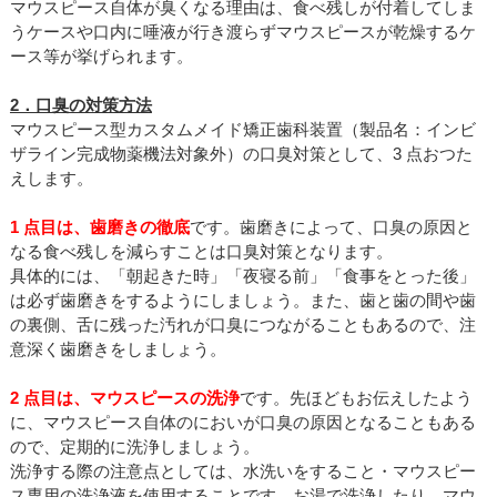
マウスピース自体が臭くなる理由は、食べ残しが付着してしま
うケースや口内に唾液が行き渡らずマウスピースが乾燥するケ
ース等が挙げられます。
2．口臭の対策方法
マウスピース型カスタムメイド矯正歯科装置（製品名：インビ
ザライン完成物薬機法対象外）の口臭対策として、3 点おつた
えします。
1 点目は、歯磨きの徹底
です。歯磨きによって、口臭の原因と
なる食べ残しを減らすことは口臭対策となります。
具体的には、「朝起きた時」「夜寝る前」「食事をとった後」
は必ず歯磨きをするようにしましょう。また、歯と歯の間や歯
の裏側、舌に残った汚れが口臭につながることもあるので、注
意深く歯磨きをしましょう。
2 点目は、マウスピースの洗浄
です。先ほどもお伝えしたよう
に、マウスピース自体のにおいが口臭の原因となることもある
ので、定期的に洗浄しましょう。
洗浄する際の注意点としては、水洗いをすること・マウスピー
ス専用の洗浄液を使用することです。お湯で洗浄したり、マウ