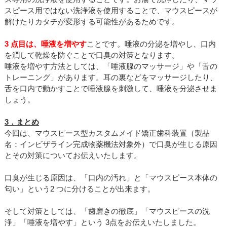
スピース用ではない洗浄液を使用することで、マウスピースが
解けたりカタチが変形する可能性があるためです。
3 点目は、唾液を増やす
ことです。唾液の分泌を増やし、口内
を潤して乾燥を防ぐことで口臭の対策となります。
唾液を増やす方法としては、「唾液腺のマッサージ」や「舌の
トレーニング」があります。耳の裏などをマッサージしたり、
舌を口内で動かすことで唾液腺を刺激して、唾液を分泌させま
しょう。
3．まとめ
今回は、マウスピース型カスタムメイド矯正歯科装置（製品
名：インビザライン完成物薬機法対象外）で口臭が生じる原因
とその対策についてお伝えいたします。
口臭が生じる原因は、「口内の汚れ」と「マウスピース本体の
匂い」という2 つに分けることが出来ます。
そして対策としては、「歯磨きの徹底」「マウスピースの洗
浄」「唾液を増やす」という 3点をお伝えいたしました。