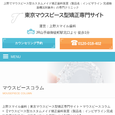
上野でマウスピース型カスタムメイド矯正歯科装置（製品名：インビザライン 完成物
薬機法対象外）の専門クリニック
運営：上野スマイル歯科
JR山手線御徒町駅北口より 徒歩1分
カウンセリング予約
0120-018-402
MENU
マウスピース型カスタムメイド矯正歯科装置（製品名：インビザライン
完成物薬機法対象外）とは
治療の流れ
マウスピースコラム
治療の種類
MOUSEPIECE COLUMN
ドクター・スタッフ紹介
上野スマイル歯科｜東京マウスピース型矯正専門サイト
>
マウスピースコラム
>
【マウスピース型カスタムメイド矯正歯科装置（製品名：インビザライン完成
治療費用