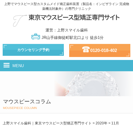
上野でマウスピース型カスタムメイド矯正歯科装置（製品名：インビザライン 完成物
薬機法対象外）の専門クリニック
運営：上野スマイル歯科
JR山手線御徒町駅北口より 徒歩1分
カウンセリング予約
0120-018-402
MENU
マウスピース型カスタムメイド矯正歯科装置（製品名：インビザライン
完成物薬機法対象外）とは
治療の流れ
マウスピースコラム
治療の種類
MOUSEPIECE COLUMN
ドクター・スタッフ紹介
上野スマイル歯科｜東京マウスピース型矯正専門サイト
>
2020年
>
11月
治療費用