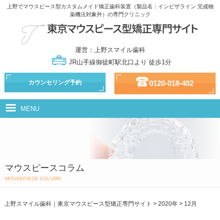
上野でマウスピース型カスタムメイド矯正歯科装置（製品名：インビザライン 完成物
薬機法対象外）の専門クリニック
運営：上野スマイル歯科
JR山手線御徒町駅北口より 徒歩1分
カウンセリング予約
0120-018-402
MENU
マウスピース型カスタムメイド矯正歯科装置（製品名：インビザライン
完成物薬機法対象外）とは
治療の流れ
マウスピースコラム
治療の種類
MOUSEPIECE COLUMN
ドクター・スタッフ紹介
上野スマイル歯科｜東京マウスピース型矯正専門サイト
>
2020年
>
12月
治療費用