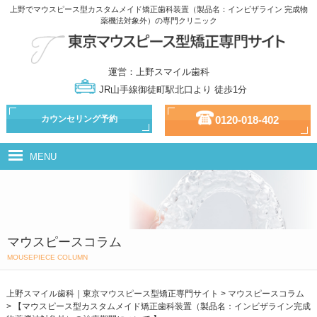
上野でマウスピース型カスタムメイド矯正歯科装置（製品名：インビザライン 完成物
薬機法対象外）の専門クリニック
運営：上野スマイル歯科
JR山手線御徒町駅北口より 徒歩1分
カウンセリング予約
0120-018-402
MENU
マウスピース型カスタムメイド矯正歯科装置（製品名：インビザライン
完成物薬機法対象外）とは
治療の流れ
マウスピースコラム
治療の種類
MOUSEPIECE COLUMN
ドクター・スタッフ紹介
上野スマイル歯科｜東京マウスピース型矯正専門サイト
>
マウスピースコラム
>
【マウスピース型カスタムメイド矯正歯科装置（製品名：インビザライン完成
治療費用